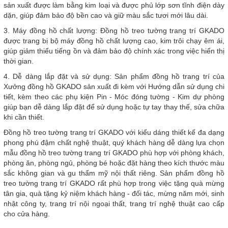
sản xuất được làm bằng kim loại và được phủ lớp sơn tĩnh điện dày
dặn, giúp đảm bảo độ bền cao và giữ màu sắc tươi mới lâu dài.
3. Máy đồng hồ chất lượng: Đồng hồ treo tường trang trí GKADO
được trang bị bộ máy đồng hồ chất lượng cao, kim trôi chạy êm ái,
giúp giảm thiểu tiếng ồn và đảm bảo độ chính xác trong việc hiển thị
thời gian.
4. Dễ dàng lắp đặt và sử dụng: Sản phẩm đồng hồ trang trí của
Xưởng đồng hồ GKADO sản xuất đi kèm với Hướng dẫn sử dụng chi
tiết, kèm theo các phụ kiện Pin - Móc đóng tường - Kim dự phòng
giúp bạn dễ dàng lắp đặt để sử dụng hoặc tự tay thay thế, sửa chữa
khi cần thiết.
Đồng hồ treo tường trang trí GKADO với kiểu dáng thiết kế đa dạng
phong phú đậm chất nghệ thuật, quý khách hàng dễ dàng lựa chọn
mẫu đồng hồ treo tường trang trí GKADO phù hợp với phòng khách,
phòng ăn, phòng ngủ, phòng bé hoặc đặt hàng theo kích thước màu
sắc không gian và gu thẩm mỹ nội thất riêng. Sản phẩm đồng hồ
treo tường trang trí GKADO rất phù hợp trong việc tặng quà mừng
tân gia, quà tặng kỷ niệm khách hàng - đối tác, mừng năm mới, sinh
nhật công ty, trang trí nội ngoại thất, trang trí nghệ thuật cao cấp
cho cửa hàng.